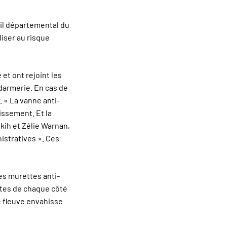
eil départemental du
liser au risque
 et ont rejoint les
ndarmerie. En cas de
 « La vanne anti-
issement. Et la
ekih et Zélie Warnan,
istratives ». Ces
des murettes anti-
ttes de chaque côté
e fleuve envahisse