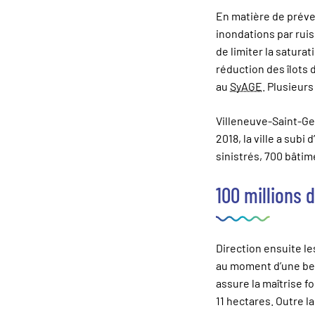
En matière de préven
inondations par rui
de limiter la satura
réduction des îlots
au
SyAGE
. Plusieur
Villeneuve-Saint-Ge
2018, la ville a subi
sinistrés, 700 bâti
100 millions 
Direction ensuite le
au moment d’une bell
assure la maîtrise fo
11 hectares. Outre la