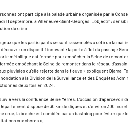
rsonnes ont participé à la balade urbaine organisée par le Cons
di 11 septembre, à Villeneuve-Saint-Georges. L’objectif : sensibi
stion de crise.
rageux que les participants se sont rassemblés à côté de la mairie
découvrir un dispositif innovant : la porte à flot du passage Ge
porte métallique est fermée pour empêcher la Seine de remonter.
fermée empêchant la Seine de remonter dans le réseau d’assain
ux pluviales qu’elle rejette dans le fleuve » expliquent Djamal F
nondation à la Division de la Surveillance et des Enquêtes Admin
actionnés deux fois en 2024.
suivie vers la confluence Seine Yerres. L’occasion d’apercevoir 
 Département dispose de 30 km de digues et d’environ 300 mure
une crue, la brèche est comblée par un bastaing pour éviter que l
bitations aux abords ».