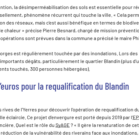
tion, la désimperméabilisation des sols est essentielle pour ré
ssellement, phénomène récurrent qui touche la ville. « Cela pe
tion des réseaux, mais c’est aussi bénéfique en termes de biodive
 de chaleur » précise Pierre Besnard, chargé de mission préventi
s opérations sont prévues dans la commune a précisé le maire Ph
orges est régulièrement touchée par des inondations. Lors des 
 d’importants dégâts, particulièrement le quartier Blandin (plus d’u
ments touchés, 300 personnes hébergées).
d’euros pour la requalification du Blandin
s rives de l’Yerres pour découvrir l’opération de requalification d
e éclaircie. Ce projet d’envergure est porté depuis 2019 par l’
EP
ncière. Quel est le rôle du
SyAGE
? « Il gère la renaturation de c
 réduction de la vulnérabilité des riverains face aux inondations, 