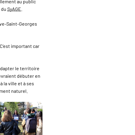
llement au public
du
SyAGE
.
uve-Saint-Georges
C’est important car
dapter le territoire
evraient débuter en
la ville et à ses
ement naturel.