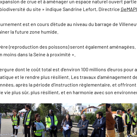
’expansion de crue et à aménager un espace naturel ouvert partie
 biodiversité du site » indique Sandrine Lefort, Directrice
GeMAPI
ournement est en cours d’étude au niveau du barrage de Villene
ainer la future zone humide.
ayère (reproduction des poissons) seront également aménagées. 
en moins dans la Seine à proximité ».
rgure dont le coût total est d’environ 100 millions d’euros pour a
tique et le rendre plus résilient. Les travaux d’aménagement d
nées, après la période d’instruction règlementaire, et offriront à 
e vie plus sûr, plus résilient, et en harmonie avec son environn