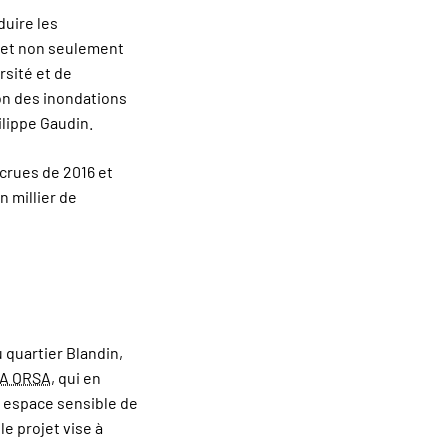
duire les
rmet non seulement
rsité et de
on des inondations
ilippe Gaudin.
crues de 2016 et
n millier de
u quartier Blandin,
A ORSA
, qui en
et espace sensible de
le projet vise à