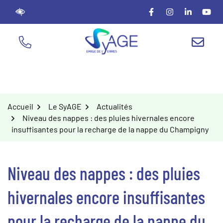
Gestion des traceurs
Aller
Lien vers le compte
Lien vers le c
Lien vers
Lien
au
contenu
NOUS ÉCR
TÉL.
Accueil
Le SyAGE
Actualités
Niveau des nappes : des pluies hivernales encore
insuffisantes pour la recharge de la nappe du Champigny
Niveau des nappes : des pluies
hivernales encore insuffisantes
pour la recharge de la nappe du